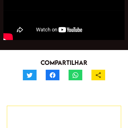
•
VIDEO
03/05/2022
Novidades
SOBRE
FYS tem 50% menos açúcar e menos marketing. Por isso,
não ligamos se o Mr Marketing revelar o segredo dos
anúncios de refri.
COMPARTILHAR