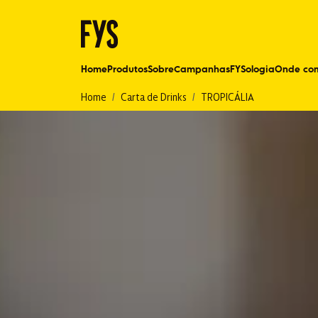
Home
Produtos
Sobre
Campanhas
FYSologia
Onde co
Home
Carta de Drinks
TROPICÁLIA