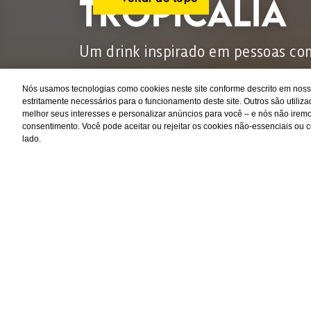
TROPICÁLIA
Um drink inspirado em pessoas co
adocicado e que optam por drinks s
Nós usamos tecnologias como cookies neste site conforme descrito em nos
Feito com uma infusão de frutas a
estritamente necessários para o funcionamento deste site. Outros são utili
melhor seus interesses e personalizar anúncios para você – e nós não iremos
Siciliano e finalizada com a marca 
consentimento. Você pode aceitar ou rejeitar os cookies não-essenciais ou c
lado.
mixologista Marcelo Serrano, a cl
gengibre.