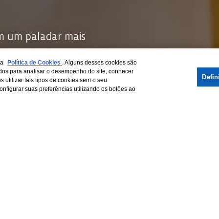
m um paladar mais
em teor alcoólico.
sa
Política de Cookies
. Alguns desses cookies são
marelas, FYS Limão
zados para analisar o desempenho do site, conhecer
Defin
 utilizar tais tipos de cookies sem o seu
registrada do
onfigurar suas preferências utilizando os botões ao
ássica espuma de
INGREDIENTES: